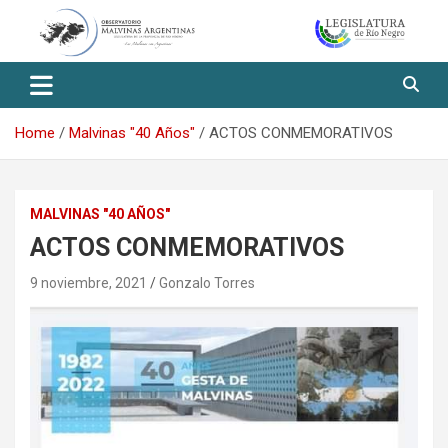
Skip
to
content
Observatorio Malvinas – Río
Negro
Home
Malvinas "40 Años"
ACTOS CONMEMORATIVOS
MALVINAS "40 AÑOS"
ACTOS CONMEMORATIVOS
9 noviembre, 2021
Gonzalo Torres