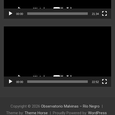
00:00
21:34
Reproductor
de
video
00:00
22:52
Copyright © 2026
Observatorio Malvinas – Río Negro
Theme by:
Theme Horse
Proudly Powered by:
WordPress